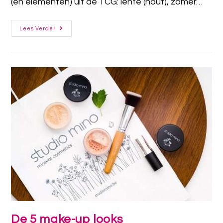
(en elementen) uit de TCG: lente (hout), zomer…
Lees Verder
De 5 make-up looks