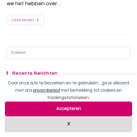
we het hebben over…
Lees Verder
Recente Berichten
Door onze site te bezoeken en te gebruiken, , ga je akkoord
Glad, gladder, gladst
met ons
privacybeleid
met betrekking tot cookies en
trackingstatistieken.
Welke reiniger is geschikt voor mijn huidtype?
Accepteren
Help! Mijn huid verouderd!
Cookies
X
Alles wat je moet weten over pigmentvlekken