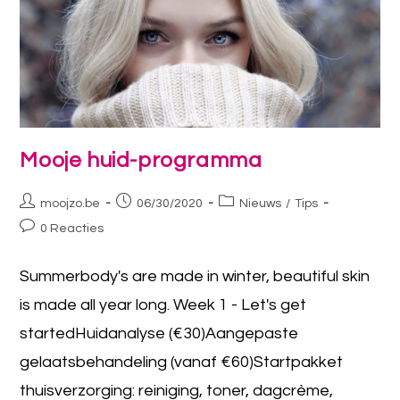
Mooje huid-programma
moojzo.be
06/30/2020
Nieuws
/
Tips
0 Reacties
Summerbody's are made in winter, beautiful skin
is made all year long. Week 1 - Let's get
startedHuidanalyse (€30)Aangepaste
gelaatsbehandeling (vanaf €60)Startpakket
thuisverzorging: reiniging, toner, dagcrème,