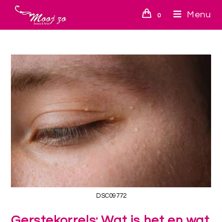
Menu
0
DSC09772
Gerstekorrels: Wat is het en wat