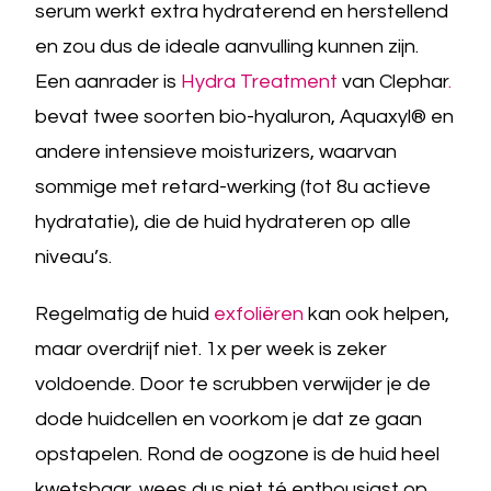
serum werkt extra hydraterend en herstellend
en zou dus de ideale aanvulling kunnen zijn.
Een aanrader is
Hydra Treatment
van Clephar
.
bevat twee soorten bio-hyaluron, Aquaxyl® en
andere intensieve moisturizers, waarvan
sommige met retard-werking (tot 8u actieve
hydratatie), die de huid hydrateren op alle
niveau’s.
Regelmatig de huid
exfoliëren
kan ook helpen,
maar overdrijf niet. 1x per week is zeker
voldoende. Door te scrubben verwijder je de
dode huidcellen en voorkom je dat ze gaan
opstapelen. Rond de oogzone is de huid heel
kwetsbaar, wees dus niet té enthousiast op