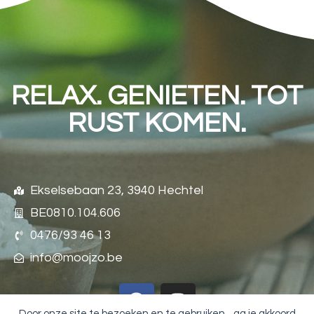
RELAX. GENIETEN. TOT
RUST KOMEN.
Ekselsebaan 23, 3940 Hechtel
BE0810.104.606
0476/93 46 13
info@moojzo.be
Door onze site te bezoeken en te gebruiken, , ga je akkoord