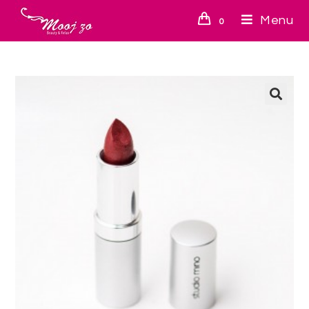
Menu
0
🔍