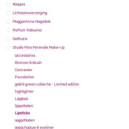
Koopjes
Lichaamsverzorging
MaggieAnne Nagellak
Parfum Yodeyma
Selfcare
Studio Mino Minerale Make-Up
accessoires
Bronzer & blush
Concealer
Foundation
gold & green collectie - Limited edition
highlighter
Lipgloss
lippotloden
Lipsticks
oogpotloden
oogschaduw & eyeliner