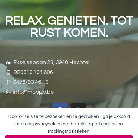
RELAX. GENIETEN. TOT
RUST KOMEN.
Ekselsebaan 23, 3940 Hechtel
BE0810.104.606
0476/93 46 13
info@moojzo.be
Door onze site te bezoeken en te gebruiken, , ga je akkoord
met ons
privacybeleid
met betrekking tot cookies en
trackingstatistieken.