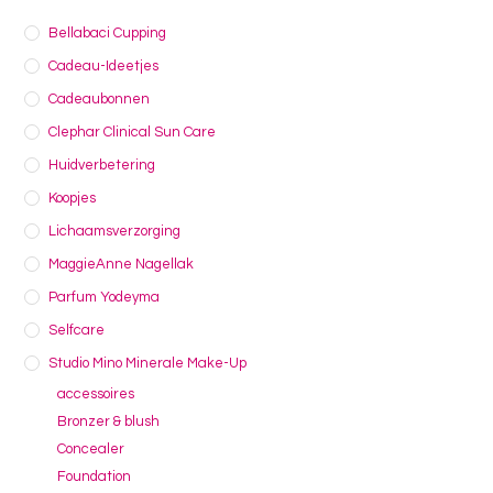
Bellabaci Cupping
Cadeau-Ideetjes
Cadeaubonnen
Clephar Clinical Sun Care
Huidverbetering
Koopjes
Lichaamsverzorging
MaggieAnne Nagellak
Parfum Yodeyma
Selfcare
Studio Mino Minerale Make-Up
accessoires
Bronzer & blush
Concealer
Foundation