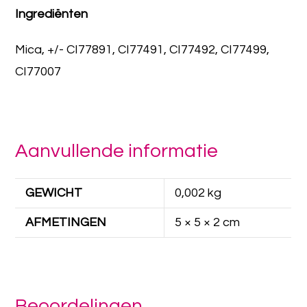
Ingrediënten
Mica, +/- CI77891, CI77491, CI77492, CI77499,
CI77007
Aanvullende informatie
GEWICHT
0,002 kg
AFMETINGEN
5 × 5 × 2 cm
Beoordelingen