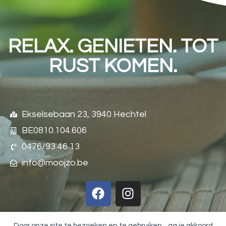
RELAX. GENIETEN. TOT
RUST KOMEN.
Ekselsebaan 23, 3940 Hechtel
BE0810.104.606
0476/93 46 13
info@moojzo.be
Door onze site te bezoeken en te gebruiken, , ga je akkoord