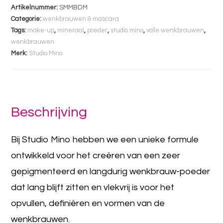
Artikelnummer:
SMMBDM
Categorie:
wenkbrauwen & mascara
Tags:
make-up
,
mineraal
,
poeder
,
studio mino
,
volle wenkbrauwen
,
wenkbrauwen
Merk:
Studio Mino
Beschrijving
Bij Studio Mino hebben we een unieke formule
ontwikkeld voor het creëren van een zeer
gepigmenteerd en langdurig wenkbrauw-poeder
dat lang blijft zitten en vlekvrij is voor het
opvullen, definiëren en vormen van de
wenkbrauwen.