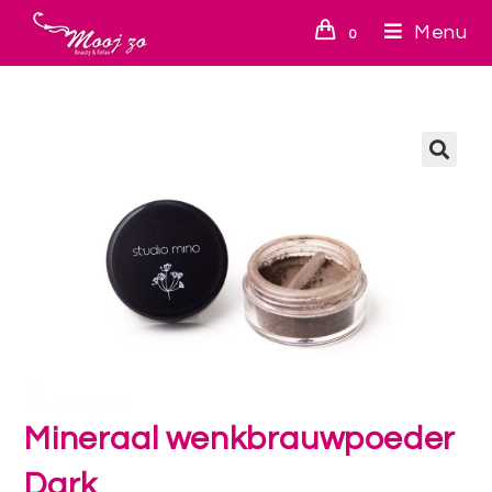
Menu
0
🔍
Mineraal wenkbrauwpoeder
Dark