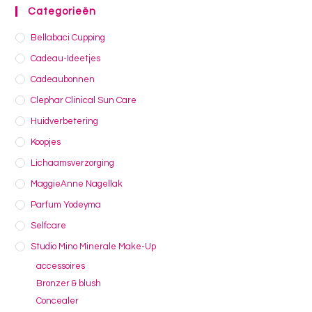
Categorieën
Bellabaci Cupping
Cadeau-Ideetjes
Cadeaubonnen
Clephar Clinical Sun Care
Huidverbetering
Koopjes
Lichaamsverzorging
MaggieAnne Nagellak
Parfum Yodeyma
Selfcare
Studio Mino Minerale Make-Up
accessoires
Bronzer & blush
Concealer