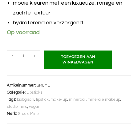
mooie kleuren met een luxueuze, romige en
zachte textuur
hydraterend en verzorgend
Op voorraad
-
+
TOEVOEGEN AAN
WINKELWAGEN
Artikelnummer:
SMLME
Categorie:
Lipsticks
Tags:
biologisch
,
lipstick
,
make-up
,
mineraal
,
minerale makeup
,
studio mino
,
vegan
Merk:
Studio Mino