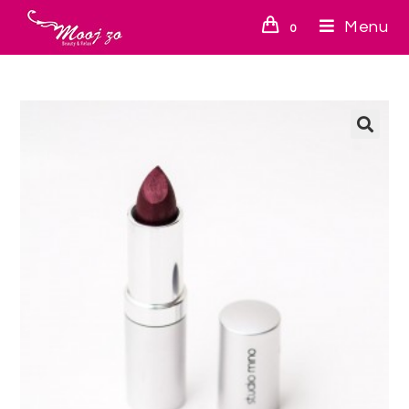
Menu
0
🔍