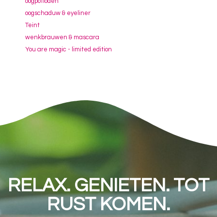
oogpotloden
oogschaduw & eyeliner
Teint
wenkbrauwen & mascara
You are magic - limited edition
RELAX. GENIETEN. TOT
RUST KOMEN.