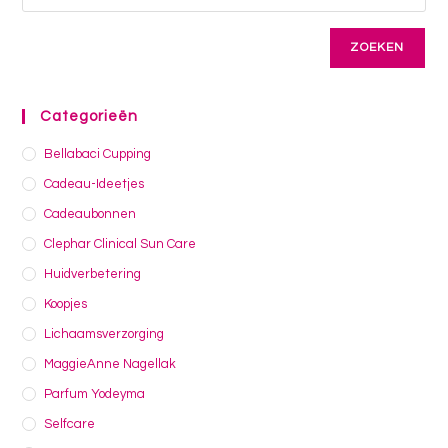
ZOEKEN
Categorieën
Bellabaci Cupping
Cadeau-Ideetjes
Cadeaubonnen
Clephar Clinical Sun Care
Huidverbetering
Koopjes
Lichaamsverzorging
MaggieAnne Nagellak
Parfum Yodeyma
Selfcare