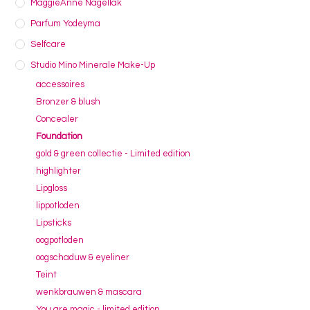
MaggieAnne Nagellak
Parfum Yodeyma
Selfcare
Studio Mino Minerale Make-Up
accessoires
Bronzer & blush
Concealer
Foundation
gold & green collectie - Limited edition
highlighter
Lipgloss
lippotloden
Lipsticks
oogpotloden
oogschaduw & eyeliner
Teint
wenkbrauwen & mascara
You are magic - limited edition