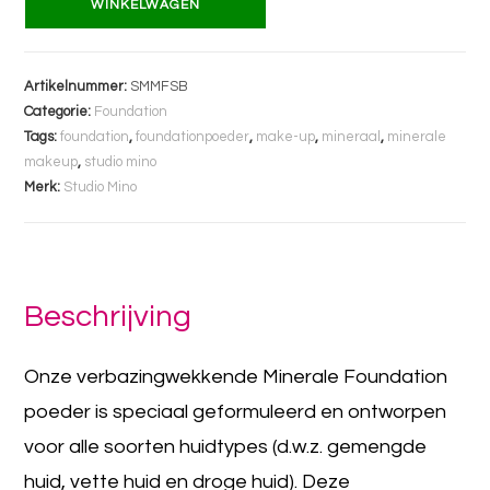
WINKELWAGEN
Artikelnummer:
SMMFSB
Categorie:
Foundation
Tags:
foundation
,
foundationpoeder
,
make-up
,
mineraal
,
minerale
makeup
,
studio mino
Merk:
Studio Mino
Beschrijving
Onze verbazingwekkende Minerale Foundation
poeder is speciaal geformuleerd en ontworpen
voor alle soorten huidtypes (d.w.z. gemengde
huid, vette huid en droge huid). Deze