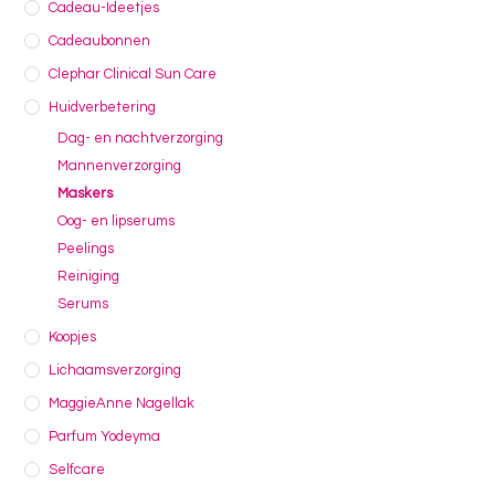
Cadeau-Ideetjes
Cadeaubonnen
Clephar Clinical Sun Care
Huidverbetering
Dag- en nachtverzorging
Mannenverzorging
Maskers
Oog- en lipserums
Peelings
Reiniging
Serums
Koopjes
Lichaamsverzorging
MaggieAnne Nagellak
Parfum Yodeyma
Selfcare